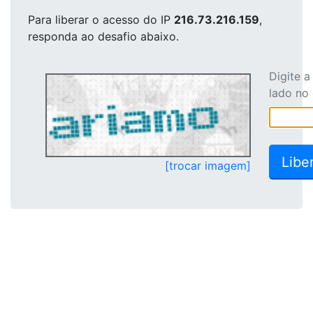
Para liberar o acesso
do IP
216.73.216.159
,
responda ao desafio abaixo.
Digite 
lado no
[trocar imagem]