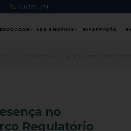
(11) 3251-2744
SSOCIADOS
LEIS E NORMAS
EXPORTAÇÃO
E
cias
ABILUX marcou presença no lançamento do Marco Regu
esença no
rco Regulatório