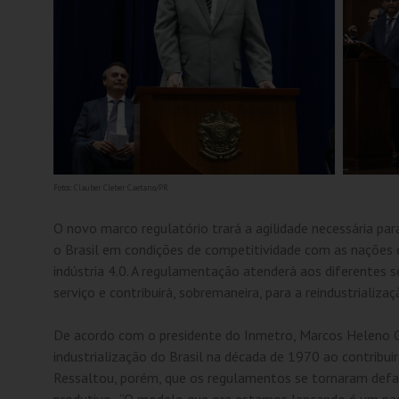
Fotos: Clauber Cleber Caetano/PR
O novo marco regulatório trará a agilidade necessária par
o Brasil em condições de competitividade com as nações 
indústria 4.0. A regulamentação atenderá aos diferentes 
serviço e contribuirá, sobremaneira, para a reindustrializaç
De acordo com o presidente do Inmetro, Marcos Heleno G
industrialização do Brasil na década de 1970 ao contribu
Ressaltou, porém, que os regulamentos se tornaram defas
produtivo. “O modelo que ora estamos lançando é um pac