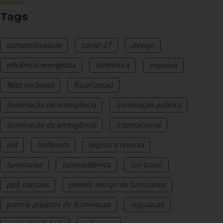
Tags
competitividade
covid-19
design
eficiência energética
eletrônica
expolux
feito no brasil
fiscalizacao
iluminação de emergência
iluminação pública
iluminação de emergência
internacional
led
ledforum
logistica reversa
luminarias
luminotécnica
lux brasil
ppb manaus
premio design de luminarias
premio projetos de iluminacao
regulacao