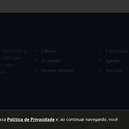
e Iluminação é
A Abilux
Exportação
em 1985 para
Associados
Agenda
 e maior
Normas técnicas
Notícias
ção.
ossa
Política de Privacidade
e, ao continuar navegando, você