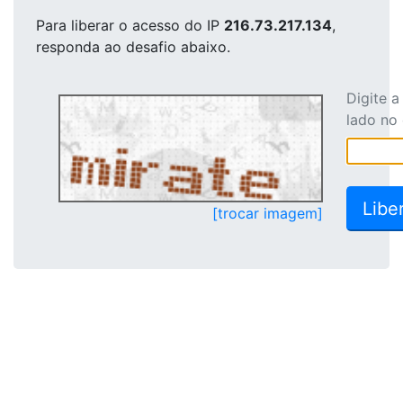
Para liberar o acesso
do IP
216.73.217.134
,
responda ao desafio abaixo.
Digite 
lado no
[trocar imagem]